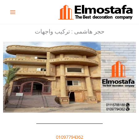
خطي
Main
لى
Menu
لمحتوى
حجر هاشمى : تركيب واجهات
01097794362