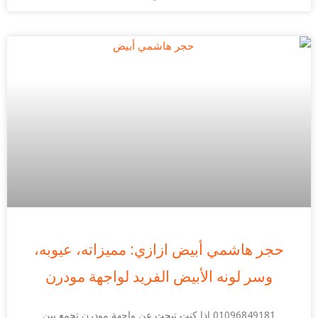
حجر هاشمي أبيض ازازي: مميزاته، عيوبه،
وسر لونه الأبيض الفريد لواجهة مودرن
01096849181 إذا كنت تبحث عن واجهة مودرن تجمع بين