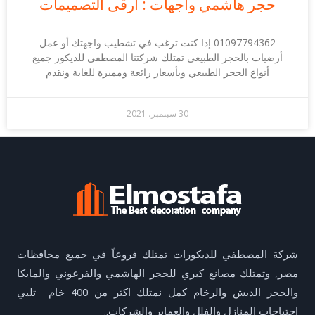
حجر هاشمي واجهات : ارقى التصميمات
01097794362 إذا كنت ترغب في تشطيب واجهتك أو عمل
أرضيات بالحجر الطبيعي تمتلك شركتنا المصطفى للديكور جميع
أنواع الحجر الطبيعي وبأسعار رائعة ومميزة للغاية ونقدم
30 سبتمبر، 2021
شركة المصطفي للديكورات تمتلك فروعاً في جميع محافظات
مصر, وتمتلك مصانع كبري للحجر الهاشمي والفرعوني والمايكا
والحجر الدبش والرخام كمل نمتلك اكثر من 400 خام تلبي
احتياجات المنازل والفلل والعماير والشركات..