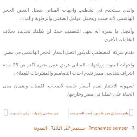
والذي يستخدم في تشطيب واجهات المباني يفضل البعض الحجر
الهاشمي لأنه صلب ويتحمل عوامل الطقس والرطوبة والماء .
وأفضل ما يميزه أنه سهل التنظيف حيث لن يكلفك تجديده بخلاف
الخامات الأخرى.
تقدم شركة المصطفى للديكور افضل اسعار الحجر الهاشمي فى مصر.
واجهات البيوت وواجهات المبانى فريق عمل بخبرة اكثر من 25 سنه
اشراف هندسى مميز نقدم احدث التصاميم والمقترحات للعملاء ،
لسهولة الاختيار نقدم أسعار خاصة لأصحاب الكميات وضمان مدى
الحياة على عملنا في مصر وخارجها.
xt
Prev
واجهات منازل حجر هاشمى : أحدث التصميمات
حجر هاشمي واجهات : ارقى التصميمات
mohamed sameer
سبتمبر 27, 2021
المدونة