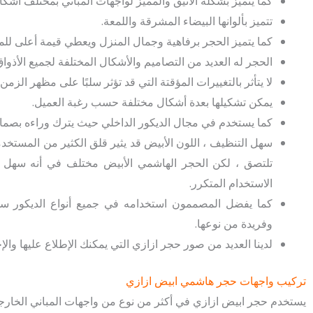
كما يتميز بشكله الأنيق والمميز لواجهات المباني بمختلف أشكال
تتميز بألوانها البيضاء المشرقة واللمعة.
كما يتميز الحجر برفاهية وجمال المنزل ويعطي قيمة أعلى للم
الحجر له العديد من التصاميم والأشكال المختلفة لجميع الأذواق
لا يتأثر بالتغييرات المؤقتة التي قد تؤثر سلبًا على مظهر ال
يمكن تشكيلها بعدة أشكال مختلفة حسب رغبة العميل.
كما يستخدم في مجال الديكور الداخلي حيث يترك وراءه بصما
سهل التنظيف ، اللون الأبيض قد يثير قلق الكثير من المستخدم
تلتصق ، لكن الحجر الهاشمي الأبيض مختلف في أنه سهل التن
الاستخدام المتكرر.
كما يفضل المصممون استخدامه في جميع أنواع الديكور سوا
وفريدة من نوعها.
لدينا العديد من صور حجر ازازي التي يمكنك الإطلاع عليها والإخت
تركيب واجهات حجر هاشمي ابيض ازازي
يستخدم حجر ابيض ازازي في أكثر من نوع من واجهات المباني الخارجي