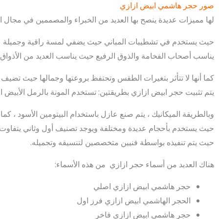
صور حجر هاشمي ابيض ازازي
لها مميزات عديدة ينصح بها العديد من الخبراء والمصممين في مجال ال
حيث يستخدم في تشطيبات المباني حيث يضفي لمسة راقية وجميلة على
يناسب أصحاب الفخامة والذوق الرفيع حيث يناسب العديد من الأذواق 
كما أنها لا تتأثر بتغيرات الطقس وتحتفظ بروعتها وجمالها حيث تضيف مظ
يتم تثبيت حجر ابيض ازازي بطريقتين: تستخدم المونة بالرمل الأبيض 
وبالطريقة الميكانيك ، يتم صنع عازل باستخدام البيتومين الأسود ، كم
حيث يستخدم بأحجام عديدة ومختلفة ويوجد تصنيف أول وثاني يتفاوت
حيث يتم تنفيذه بواسطة فنيين متخصصين لتنسيقه وتجميله.
هناك العديد من أسماء حجر ازازي من هذه الأسماء:
حجر هاشمي ابيض ازازي اصلي
الحجر الهاشمي ابيض ازازي فرز اول
حجر هاشمي ابيض ازازي فاخر