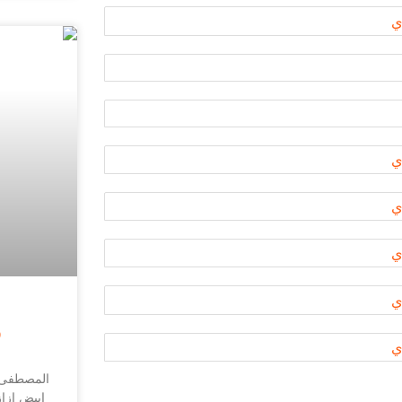
و
المصطفى 
ابيض ازا