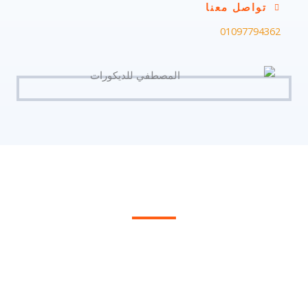
تواصل معنا
01097794362
احجز تشطيب منزلك الان
شركة المصطفي للديكور حاصله علي شهادات تصميمات شركات
عالميه وشهادات للمنازل تم تنفيذها في جميع المحافظات