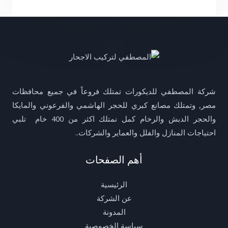
g
d
r
o
r
i
e
o
a
n
s
k
m
-
t
-
i
f
n
شركة المصطفي للديكورات تمتلك فروعاً في جميع محافظات
مصر, وتمتلك مصانع كبري للحجر الهاشمي والفرعوني والمايكا
والحجر الدبش والرخام كمل نمتلك اكثر من 400 خام تلبي
احتياجات المنازل والفلل والعماير والشركات..
أهم الصفحات
الرئيسية
عن الشركة
المدونة
سياسة الخصوصية