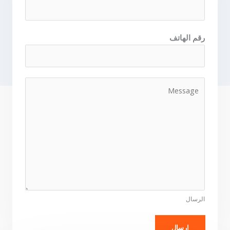
رقم الهاتف
ا
ل
ر
س
ا
ل
ه
*
الرسال
ارسال