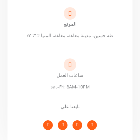
الموقع
طه حسين، مدينة مغاغة، مغاغة، المنيا 61712
ساعات العمل
sat-Fri: 8AM-10PM
تابعنا علي
I
L
P
F
n
i
i
a
s
n
n
c
t
k
t
e
a
e
e
b