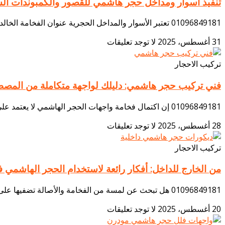
تنفيذ أسوار ومداخل حجر هاشمي للقصور والكمبوندات ال
01096849181 تعتبر الأسوار والمداخل الحجرية عنوان الفخامة الخالدة للقصور والكمبوندات السكنية، وفي شركة المصطفى للديكور نترجم هذا المفهوم إلى واقع ملموس. نحن متخصصون في تنفيذ
31 أغسطس، 2025
لا توجد تعليقات
تركيب الاحجار
فني تركيب حجر هاشمي: دليلك لواجهة متكاملة من المص
01096849181 إن اكتمال فخامة واجهات الحجر الهاشمي لا يعتمد على جودة الخامة فحسب، بل يرتبط بشكل أساسي بمدى إتقان ومهارة المُنفّذ. لذا، تقدم شركة المصطفى
28 أغسطس، 2025
لا توجد تعليقات
تركيب الاحجار
من الخارج للداخل: أفكار رائعة لاستخدام الحجر الهاشمي ف
01096849181 هل تبحث عن لمسة من الفخامة والأصالة تضفيها على منزلك؟ شركة المصطفى للديكور تقدم لك الحل الأمثل من خلال ديكورات حجر هاشمي داخلية، التي
20 أغسطس، 2025
لا توجد تعليقات