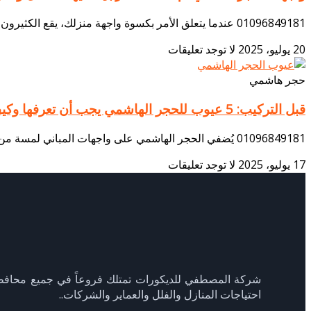
01096849181 عندما يتعلق الأمر بكسوة واجهة منزلك، يقع الكثيرون في حيرة، ويدور التساؤل الأهم حول: واجهات حجر هاشمي أم دهانات؟ أيهما يمنح مظهراً أفخم وأكثر
20 يوليو، 2025
لا توجد تعليقات
حجر هاشمي
قبل التركيب: 5 عيوب للحجر الهاشمي يجب أن تعرفها وكيفية تجنبها مع فني محترف
01096849181 يُضفي الحجر الهاشمي على واجهات المباني لمسة من الفخامة والأصالة التي لا تضاهى، مما يجعله خيارًا شائعًا لمن يبحث عن الجمال والقيمة. ولكن، لتحقيق
17 يوليو، 2025
لا توجد تعليقات
احتياجات المنازل والفلل والعماير والشركات..