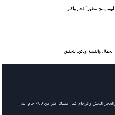
شركة المصطفي للديكورات تمتلك فروعاً في جميع محافظات مصر, وتمتلك مصانع كبري للحجر الهاشمي والفرعوني والمايكا والحجر الدبش والرخام كمل نمتلك اكثر من 400 خام تلبي