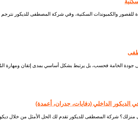
سكنية
طفى
ي الديكور الداخلي (دفايات، جدران، أعمدة)