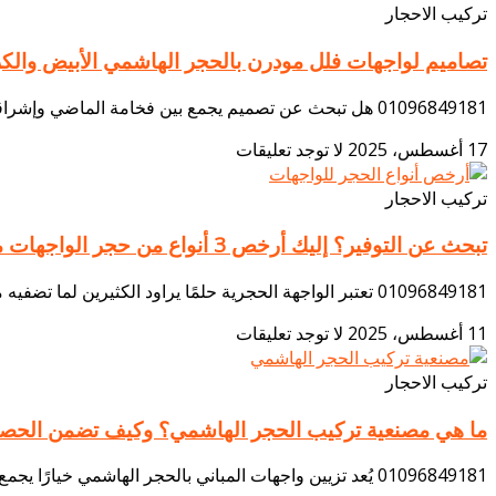
تركيب الاحجار
تصاميم لواجهات فلل مودرن بالحجر الهاشمي الأبيض والك
01096849181 هل تبحث عن تصميم يجمع بين فخامة الماضي وإشراقة المستقبل لواجهة فيلتك؟ تقدم لكم شركة المصطفى للديكور أرقى واجهات فلل حجر هاشمي مودرن، حيث
17 أغسطس، 2025
لا توجد تعليقات
تركيب الاحجار
تبحث عن التوفير؟ إليك أرخص 3 أنواع من حجر الواجهات مع مقارنة بينها
01096849181 تعتبر الواجهة الحجرية حلمًا يراود الكثيرين لما تضفيه من فخامة وقيمة للمبنى، لكن غالبًا ما تصطدم هذه الرغبة بعقبة التكلفة. هل يعني هذا التخلي
11 أغسطس، 2025
لا توجد تعليقات
تركيب الاحجار
ما هي مصنعية تركيب الحجر الهاشمي؟ وكيف تضمن الحص
01096849181 يُعد تزيين واجهات المباني بالحجر الهاشمي خيارًا يجمع بين الأصالة والرقي، لكن تحقيق النتيجة المثالية يتجاوز مجرد اختيار نوع الحجر. فالعامل الحاسم يكمن في