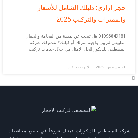
حجر ازازي: دليلك الشامل للأسعار
والمميزات والتركيب 2025
01096849181 هل تبحث عن لمسة من الفخامة والجمال
الطبيعي لتزيين واجهة منزلك أو فيلتك؟ تقدم لك شركة
المصطفى للديكور الحل الأمثل من خلال خدمات تركيب
21 أغسطس، 2025
لا توجد تعليقات
شركة المصطفي للديكورات تمتلك فروعاً في جميع محافظات