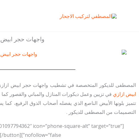
خطي
لى
لمحتوى
واجهات حجر ابيض 
المصطفى للديكور المتخصصة في تشطيب واجهات حجر ابيض ازازي 
ابيض ازازي
في تزيين وعمل ديكورات المنازل والمباني والقصور كما ي
تتميز بلونها الأبيض الناصع الذي يفضله أصحاب الذوق الرفيع، كما 
التصميمات من المصطفى للديكور .
el:01097794362″ icon=”phone-square-alt” target=”true”
nofollow=”false”]01097794362[/button]