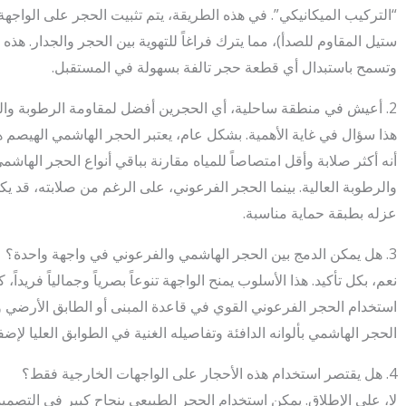
“التركيب الميكانيكي”. في هذه الطريقة، يتم تثبيت الحجر على الواجهة 
ستيل المقاوم للصدأ)، مما يترك فراغاً للتهوية بين الحجر والجدار. هذه
وتسمح باستبدال أي قطعة حجر تالفة بسهولة في المستقبل.
2. أعيش في منطقة ساحلية، أي الحجرين أفضل لمقاومة الرطوبة والملوحة؟
هذا سؤال في غاية الأهمية. بشكل عام، يعتبر الحجر الهاشمي الهيصم ه
أنه أكثر صلابة وأقل امتصاصاً للمياه مقارنة بباقي أنواع الحجر الهاشم
والرطوبة العالية. بينما الحجر الفرعوني، على الرغم من صلابته، قد يكون 
عزله بطبقة حماية مناسبة.
3. هل يمكن الدمج بين الحجر الهاشمي والفرعوني في واجهة واحدة؟
نعم، بكل تأكيد. هذا الأسلوب يمنح الواجهة تنوعاً بصرياً وجمالياً فريدا
استخدام الحجر الفرعوني القوي في قاعدة المبنى أو الطابق الأرضي و
الحجر الهاشمي بألوانه الدافئة وتفاصيله الغنية في الطوابق العليا لإ
4. هل يقتصر استخدام هذه الأحجار على الواجهات الخارجية فقط؟
لا، على الإطلاق. يمكن استخدام الحجر الطبيعي بنجاح كبير في التصمي