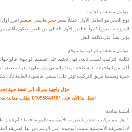
عوامل متعلقة بالخامة
نوع الحجر هو العامل الأول؛ فمثلاً سعر
حجر هاشمي هيصم
(فرز أول) 
الفرز تلعب دوراً كبيراً، فالفرز الأول الخالي من العيوب يكون أغلى 
يؤثر أيضاً على تكلفة النقل.
عوامل متعلقة بالتركيب والموقع
تكلفة التركيب ليست ثابتة، فهي تعتمد على تصميم الواجهة؛ فالواجهات
أكبر من الواجهات المسطحة. ارتفاع المبنى يؤثر على سعر المصنعية ب
خبرة وسمعة فريق التركيب تؤثر على السعر، فالجودة العالية تأتي بتك
حوّل واجهة منزلك إلى تحفة فنية تجمع 
اتصل بنا الآن على
01096849181
لطلب معاينة مجا
أسئلة شائعة
1. هل يتم تركيب الحجر بالطريقة الأسمنتية (المونة) فقط؟ أم هناك طرق أخرى؟
لا، الطريقة الأسمنتية ليست الوحيدة. على الرغم من أنها الطريقة التقلي