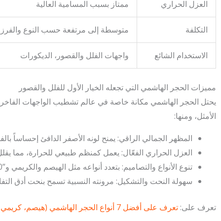
العزل الحراري
ممتاز بسبب المسامية العالية
التكلفة
متوسطة إلى مرتفعة حسب النوع والفرز
الاستخدام الشائع
واجهات الفلل والقصور، الديكورات
مميزات الحجر الهاشمي التي تجعله الخيار الأول للفلل والقصور
يحتل الحجر الهاشمي مكانة خاصة في عالم تشطيب الواجهات الفاخرة، 
الأمثل، ومنها:
المظهر الجمالي الراقي: يمنح لونه الأصفر الدافئ إحساساً بالف
العزل الحراري الفعّال: يعمل كمنظم طبيعي للحرارة، مما يقلل
تنوع الأنواع والتصاميم: بتعدد أنواعه مثل الهيصم والكريمي و”80″، يوفر خيارات واسعة تتناسب مع مختلف الأذواق.
سهولة النحت والتشكيل: مرونته النسبية تسمح بنحت أدق التفاص
تعرف على:
تعرف على أفضل 7 أنواع الحجر الهاشمي (هيصم، كريمي، رزة…) وكيف تختار الأنسب لك