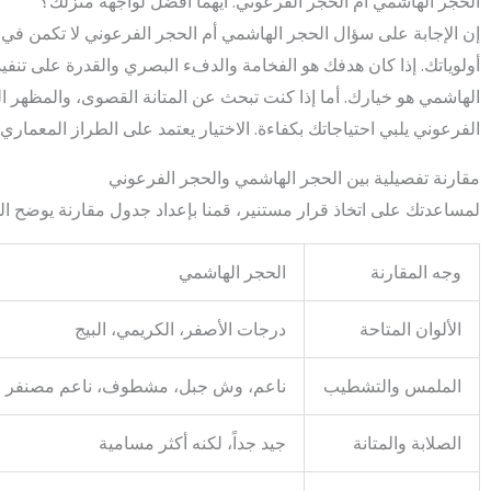
الحجر الهاشمي أم الحجر الفرعوني: أيهما أفضل لواجهة منزلك؟
إن الإجابة على سؤال الحجر الهاشمي أم الحجر الفرعوني لا تكمن في
أولوياتك. إذا كان هدفك هو الفخامة والدفء البصري والقدرة على تنفي
الهاشمي هو خيارك. أما إذا كنت تبحث عن المتانة القصوى، والمظهر ال
الفرعوني يلبي احتياجاتك بكفاءة. الاختيار يعتمد على الطراز المعماري 
مقارنة تفصيلية بين الحجر الهاشمي والحجر الفرعوني
لمساعدتك على اتخاذ قرار مستنير، قمنا بإعداد جدول مقارنة يوضح ال
وجه المقارنة
الحجر الهاشمي
الألوان المتاحة
درجات الأصفر، الكريمي، البيج
الملمس والتشطيب
ناعم، وش جبل، مشطوف، ناعم مصنفر
الصلابة والمتانة
جيد جداً، لكنه أكثر مسامية