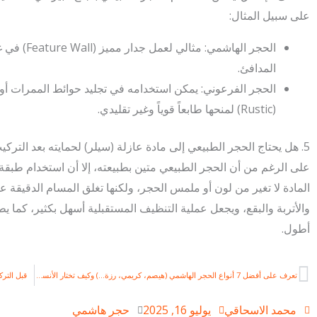
على سبيل المثال:
الحجر الهاش
المدافئ.
الحجر الفرعوني: يمكن استخدامه في تجليد حوائط الممرات أو
(Rustic) لمنحها طابعاً قوياً وغير تقليدي.
5. هل يحتاج الحجر الطبيعي إلى مادة عازلة (سيلر) لحمايته بعد التركيب؟
على الرغم من أن الحجر الطبيعي متين بطبيعته، إلا أن استخدام طبقة
المادة لا تغير من لون أو ملمس الحجر، ولكنها تغلق المسام الدقيقة
والأتربة والبقع، ويجعل عملية التنظيف المستقبلية أسهل بكثير، كما
أطول.
Prev
تعرف على أفضل 7 أنواع الحجر الهاشمي (هيصم، كريمي، رزة…) وكيف تختار الأنسب لك
قبل التركيب: 5 عيوب للحجر الهاشمي يجب أن تعرفها 
محمد الاسحاقي
يوليو 16, 2025
حجر هاشمي