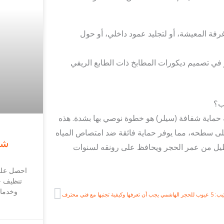
مي: مثالي لعمل جدار مميز (Feature Wall) في غرفة المعيشة، أو لتجليد عمود داخلي، أو حول
 في تصميم ديكورات المطابخ ذات الطابع الريفي
 حماية شفافة (سيلر) هو خطوة نوصي بها بشدة. هذه
 على سطحه، مما يوفر حماية فائقة ضد امتصاص المياه
شر
 يطيل من عمر الحجر ويحافظ على رونقه لسنوات
احصل على
تنظيف خ
وخدمات
Next
وكيفية تجنبها مع فني محترف