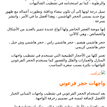
والرطوبة ،
كما تم استخدامه في تشطيب الشاليهات.
تميل درجة لونها إلى أن تكون بيضاء ودافئة.
وتطورت أعماله مع ظهور
نوع جديد يسمى الحجر الهاشمي ، وهذا أفضل ما في الأمر ، وانتشر
بسرعة .
إنها موضة العصر الحاضر ولها أنواع عديدة تتميز بالعديد من الأشكال
والخصائص ، وهي كالآتي:
حجر هاشمي هيصم ، حجر هاشمي راس ، حجر هاشمي وش جبل ،
حجر هاشمي كريمي.
تعتبر كلها من الأحجار الطبيعية التي تستخدم في تشطيب واجهات
المنازل والعمارات والفلل والقصور كما يستخدم الحجر الفرعوني
للواجهات بكثرة بسبب سعره المناسب.
واجهات حجر فرعوني
يعد استخدام الحجر الفرعوني في تشطيب واجهات المباني الخيار
الأفضل لإضافة لمسة في تصميم زخرفة الواجهة.
يجب اختياره بناءً على متانته والفترة التي يمكن استخدامه فيها.