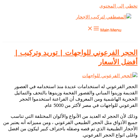
تخطي إلى المحتوى
Main Menu
الحجر الفرعوني للواجهات | توريد وتركيب |
أفضل الأسعار
الحجر الفرعوني له استخدامات عديدة منذ استخدامه في العصور
القديمة
وزينوا المباني والقصور الفخمة وزينوها بالتحف والتماثيل
الحجرية الهاشمية
و
من المعروف أن الفراعنة استخدموا الحجر
الفرعوني للواجهات في مصر لأكثر من 5000 عام.
وذلك لأن الحجر له العديد من الأنواع والألوان المختلفة التي تناسب
جميع الأذواق مثل الحجر الطبيعي الفرعوني ،
ومن مميزاته أنه يعتبر من
الأحجار الطبيعية
الذي تم قصه وصقله باحتراف كبير ليكون من افضل
واغلى انواع الحجر الفرعوني.