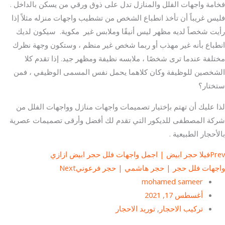
فخامة واجهات الفلل والمنازل تدل على ذوق ورقي من يسكن بالداخل .
فليس غريباً أن تأخذ انطباع الشخص من تشطيب واجهات منزله مثلاً إذا
رأيت شخصاً لديه مظهر ليس أنيقًا وملابس غير مكوية. سيكون لديك
انطباع بأنه غير مهذب أو ربما شخص غير منظم ، وستكون وجهة نظرك
مختلفة عندما ترى شخصًا ، ملابسه نظيفة ومظهر جيد. إذا تقدم كلا
الشخصين للوظيفة وكان كلاهما يحمل نفس المسمى الوظيفي ، فمن
ستختار؟
لذا عليك أن تهتم بإختيار تصميمات واجهات منازل وواجهات الفلل من
شركة المصطفى للديكور التي تقدم لك أفضل وأرقى تصميمات عصرية
بالأحجار الطبيعية .
Prev
فيلا حجر ابيض | اجمل واجهات فلل حجر ابيض ازازي
واجهات فلل حجر | حجر هاشمي | حجر فرعوني
Next
mohamed sameer
أغسطس 17, 2021
تركيب الاحجار
,
توريد الاحجار