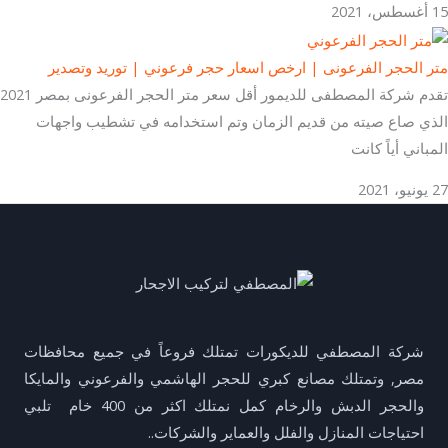
15 أغسطس، 2021
متر الحجر الفرعونى | ارخص اسعار حجر فرعوني | توريد وتصدير
تقدم شركة المصطفى للديمور أقل سعر متر الحجر الفرعونى بمصر 2021
الذي صاع صيته من قديم الزمان وتم استخدامه في تشطيب واجهات
المباني أياً كانت
27 يونيو، 2021
شركة المصطفي للديكورات تمتلك فروعاً في جميع محافظات
مصر, وتمتلك مصانع كبري للحجر الهاشمي والفرعوني والمايكا
والحجر الدبش والرخام كمل نمتلك اكثر من 400 خام تلبي
احتياجات المنازل والفلل والعماير والشركات..